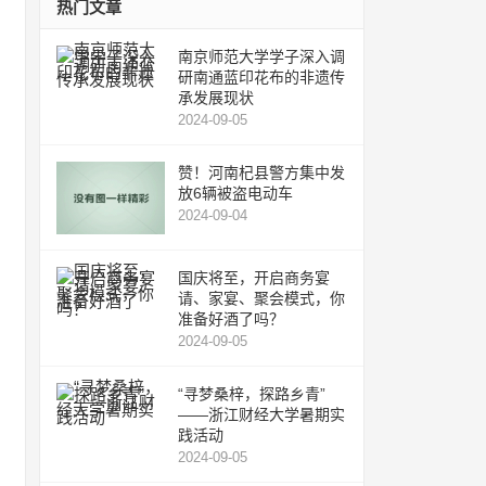
热门文章
南京师范大学学子深入调
研南通蓝印花布的非遗传
承发展现状
2024-09-05
赞！河南杞县警方集中发
放6辆被盗电动车
2024-09-04
国庆将至，开启商务宴
请、家宴、聚会模式，你
准备好酒了吗？
2024-09-05
“寻梦桑梓，探路乡青”
——浙江财经大学暑期实
践活动
2024-09-05