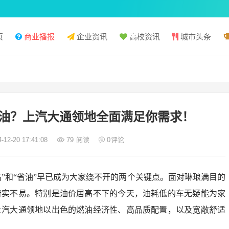
页
商业播报
企业资讯
高校资讯
城市头条
油？上汽大通领地全面满足你需求！
-12-20 17:41:08
79
阅读
0
评论
”和“省油”早已成为大家绕不开的两个关键点。面对琳琅满目的
着实不易。特别是油价居高不下的今天，油耗低的车无疑能为家
上汽大通领地以出色的燃油经济性、高品质配置，以及宽敞舒适