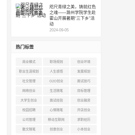
咫尺青绿之美，铸就红色
之魂——滁州学院学生赴
霍山开展暑期“三下乡”活
动
2024-09-05
热门标签
商业模式
职场规则
创业环境
职业生涯规划
人生感悟
发展规划
社交管理
O2O创业
面试技巧
网络创业
生活随笔
目标管理
大学生创业
面试经验
创业融资
校园招聘
心情随笔
开店创业
公司管理
移动互联网
求职经历
散文随笔
创意创业
小本创业