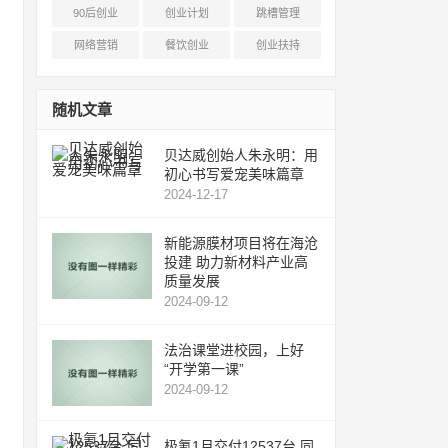
90后创业
创业计划
跳槽管理
网络营销
餐饮创业
创业扶持
随机文章
贝达威创始人朱永明：用
初心书写爱宠美味篇章
2024-12-17
新能源膜材项目将在海沧
投建 助力新材料产业高
质量发展
2024-09-12
法治课堂进校园，上好
“开学第一课”
2024-09-12
极氪1月交付12537台 同