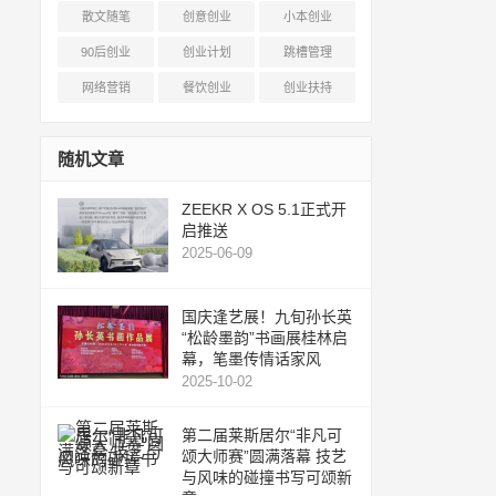
散文随笔
创意创业
小本创业
90后创业
创业计划
跳槽管理
网络营销
餐饮创业
创业扶持
随机文章
ZEEKR X OS 5.1正式开
启推送
2025-06-09
国庆逢艺展！九旬孙长英
“松龄墨韵”书画展桂林启
幕，笔墨传情话家风
2025-10-02
第二届莱斯居尔“非凡可
颂大师赛”圆满落幕 技艺
与风味的碰撞书写可颂新