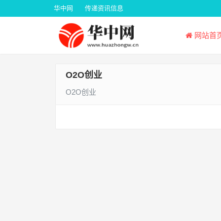
华中网
传递资讯信息
网站首
O2O创业
O2O创业
文
章
导
航