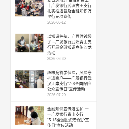
夏日送清凉 金融护民生
｜广发银行武汉古田支行
扎实推进普及金融知识万
里行专项宣传
2026-06-12
以知识护航，守百姓钱袋
子 --广发银行武汉青山支
行开展金融知识宣传沙龙
活动
2026-06-30
趣味竞答学保险，风险守
护进商户——广发银行武
汉江岸支行“7·8全国保险
公众宣传日”宣传活动
2026-07-20
金融知识宣传进医护 一
一广发银行青山支行
“5.15全国投资者保护宣
传日”宣传活动