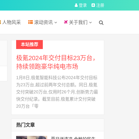
登录
注册
人物风采
滚动资讯
关于我们
本站推荐
极氪2024年交付目标23万台，
持续领跑豪华纯电市场
1月8日,极氪智能科技公布2024年交付目标
为23万台,超过前两年交付总额。同日,极氪
交付突破20万台,仅用时26个月,创新势力最
快交付纪录。截至目前,极氪累计交付突破
20万台「零
热门文章