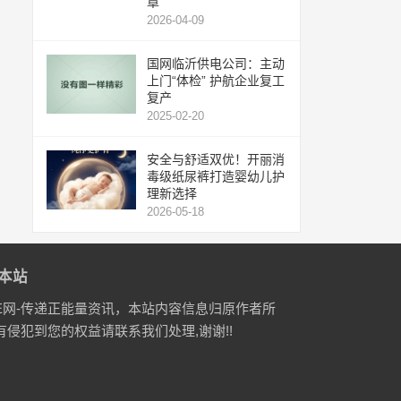
章
2026-04-09
国网临沂供电公司：主动
上门“体检” 护航企业复工
复产
2025-02-20
安全与舒适双优！开丽消
毒级纸尿裤打造婴幼儿护
理新选择
2026-05-18
本站
E网-传递正能量资讯，本站内容信息归原作者所
有侵犯到您的权益请联系我们处理,谢谢!!