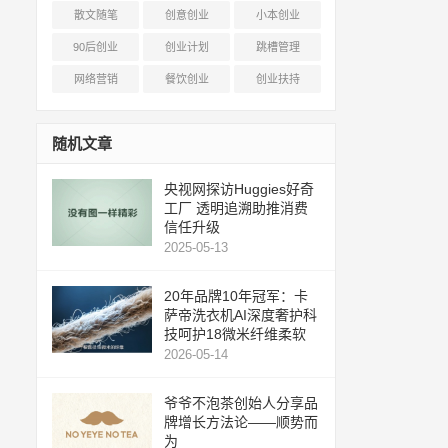
散文随笔
创意创业
小本创业
90后创业
创业计划
跳槽管理
网络营销
餐饮创业
创业扶持
随机文章
央视网探访Huggies好奇
工厂 透明追溯助推消费
信任升级
2025-05-13
20年品牌10年冠军：卡
萨帝洗衣机AI深度奢护科
技呵护18微米纤维柔软
2026-05-14
爷爷不泡茶创始人分享品
牌增长方法论——顺势而
为