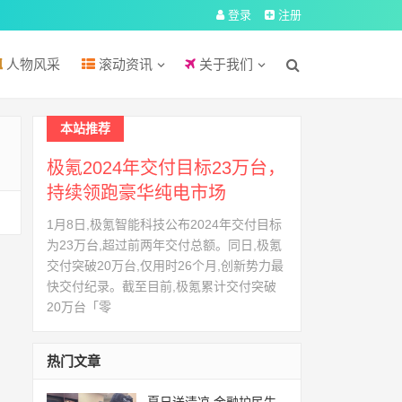
登录
注册
人物风采
滚动资讯
关于我们
本站推荐
极氪2024年交付目标23万台，
持续领跑豪华纯电市场
1月8日,极氪智能科技公布2024年交付目标
为23万台,超过前两年交付总额。同日,极氪
交付突破20万台,仅用时26个月,创新势力最
快交付纪录。截至目前,极氪累计交付突破
20万台「零
热门文章