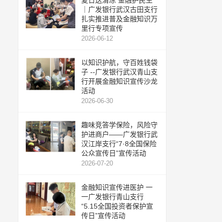
夏日送清凉 金融护民生
｜广发银行武汉古田支行
扎实推进普及金融知识万
里行专项宣传
2026-06-12
以知识护航，守百姓钱袋
子 --广发银行武汉青山支
行开展金融知识宣传沙龙
活动
2026-06-30
趣味竞答学保险，风险守
护进商户——广发银行武
汉江岸支行“7·8全国保险
公众宣传日”宣传活动
2026-07-20
金融知识宣传进医护 一
一广发银行青山支行
“5.15全国投资者保护宣
传日”宣传活动