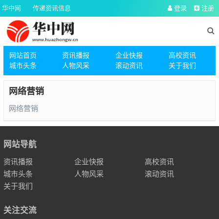
华中网
传递资讯信息
登录
注册
网站首页
资讯播报
企业快报
高校资讯
城市头条
人物风采
滚动资讯
关于我们
网络营销
网络营销
文
章
网站导航
导
资讯播报
企业快报
高校资讯
航
城市头条
人物风采
滚动资讯
关于我们
关注交流