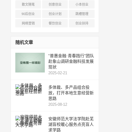
散文随笔
创意创业
小本创业
90后创业
创业计划
跳槽管理
网络营销
餐饮创业
创业扶持
随机文章
“普惠金融·青春践行”团队
赴象山调研金融科技发展
现状
2025-02-21
多体裁、多产品组合投
放，打开本地生意经营新
思路
2025-08-12
安徽师范大学法学院赴芜
湖盲校暖心服务点亮盲人
求学路