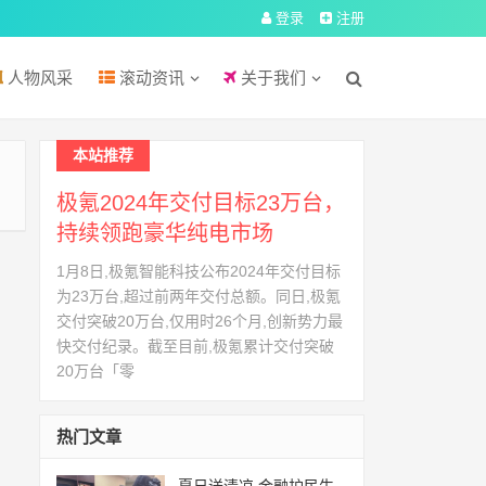
登录
注册
人物风采
滚动资讯
关于我们
本站推荐
极氪2024年交付目标23万台，
持续领跑豪华纯电市场
1月8日,极氪智能科技公布2024年交付目标
为23万台,超过前两年交付总额。同日,极氪
交付突破20万台,仅用时26个月,创新势力最
快交付纪录。截至目前,极氪累计交付突破
20万台「零
热门文章