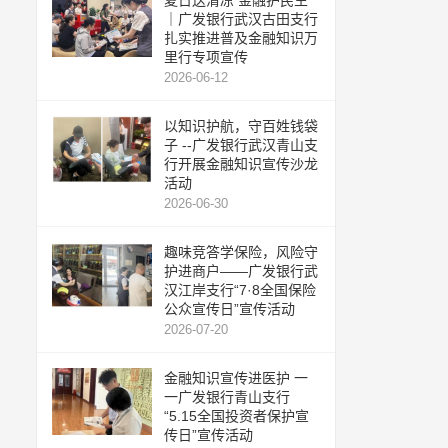
夏日送清凉 金融护民生
｜广发银行武汉古田支行
扎实推进普及金融知识万
里行专项宣传
2026-06-12
以知识护航，守百姓钱袋
子 --广发银行武汉青山支
行开展金融知识宣传沙龙
活动
2026-06-30
趣味竞答学保险，风险守
护进商户——广发银行武
汉江岸支行“7·8全国保险
公众宣传日”宣传活动
2026-07-20
金融知识宣传进医护 一
一广发银行青山支行
“5.15全国投资者保护宣
传日”宣传活动