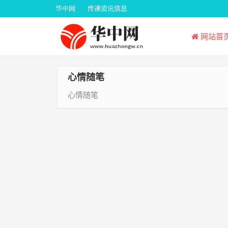
华中网
传递资讯信息
网站首
心情随笔
心情随笔
文
章
导
航